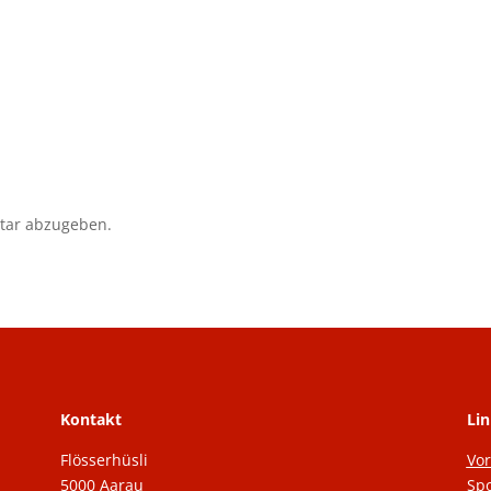
tar abzugeben.
Kontakt
Lin
Flösserhüsli
Vo
5000 Aarau
Spo