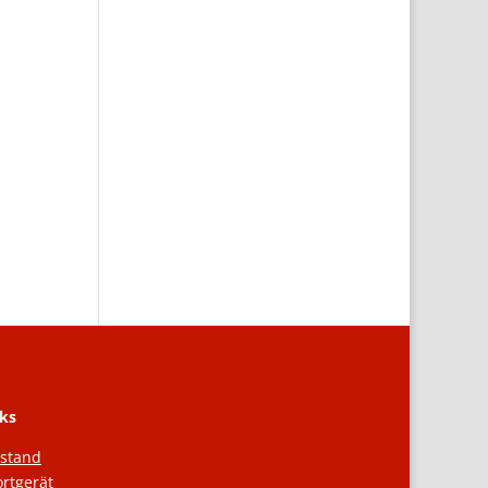
ks
rstand
rtgerät