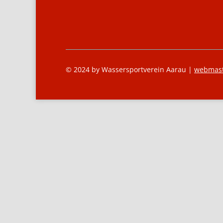
© 2024 by Wassersportverein Aarau |
webmas