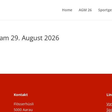
Home
AGM 26
Sportge
am 29. August 2026
Kontakt
Lin
Flösserhüsli
Vo
5000 Aarau
Spo