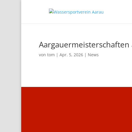
Aargauermeisterschaften 
von
tom
|
Apr. 5, 2026
|
News