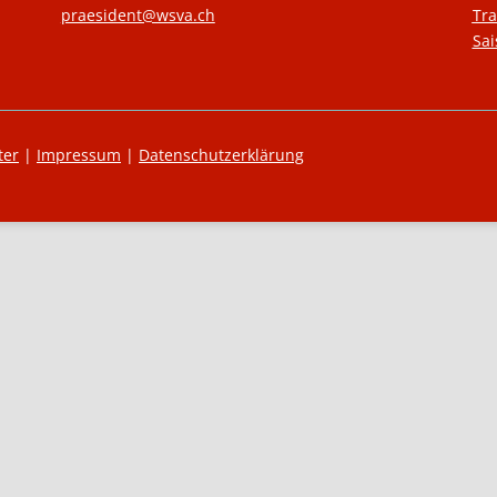
praesident@wsva.ch
Tra
Sa
ter
|
Impressum
|
Datenschutzerklärung