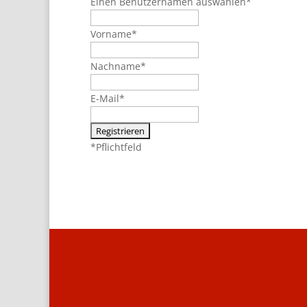
Einen Benutzernamen auswählen
*
Vorname
*
Nachname
*
E-Mail
*
*
Pflichtfeld