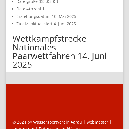
Dateigröße
333.05 KB
Datei-Anzahl
1
Erstellungsdatum
10. Mai 2025
Zuletzt aktualisiert
4. Juni 2025
Wettkampfstrecke
Nationales
Paarwettfahren 14. Juni
2025
© 2024 by Wassersportverein Aarau |
webmaster
|
Impressum
|
Datenschutzerklärung